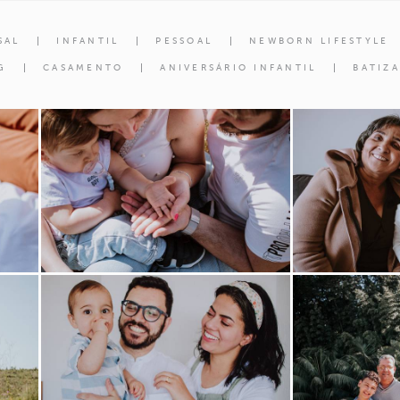
SAL
INFANTIL
PESSOAL
NEWBORN LIFESTYLE
G
CASAMENTO
ANIVERSÁRIO INFANTIL
BATIZ