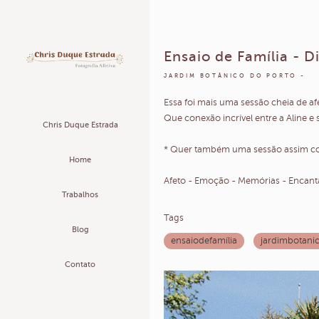
Ensaio de Família - D
JARDIM BOTÂNICO DO PORTO
Essa foi mais uma sessão cheia de 
Que conexão incrível entre a Aline e
Chris Duque Estrada
* Quer também uma sessão assim com
Home
Afeto - Emoção - Memórias - Encan
Trabalhos
Tags
Blog
ensaiodefamília
jardimbotani
Contato