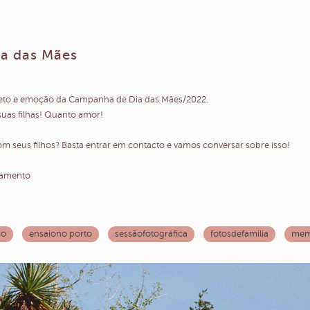
ia das Mães
afeto e emoção da Campanha de Dia das Mães/2022.
 suas filhas! Quanto amor!
 seus filhos? Basta entrar em contacto e vamos conversar sobre isso!
tamento
co
ensaiono porto
sessãofotográfica
fotosdefamilia
memo