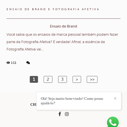
ENSAIO DE BRAND E FOTOGRAFIA AFETIVA
Ensaio de Brand
Você sabia que os ensaios de marca pessoal também podem fazer
parte da Fotografia Afetiva? É verdade! Afinal, a essência da
Fotografia Afetiva vai...
111
1
2
3
>
>>
Olá! Seja muito bem-vindo! Como posso
✕
ajudá-lo?
CHRIS DUQUE ESTRADA
/
CONTACTO