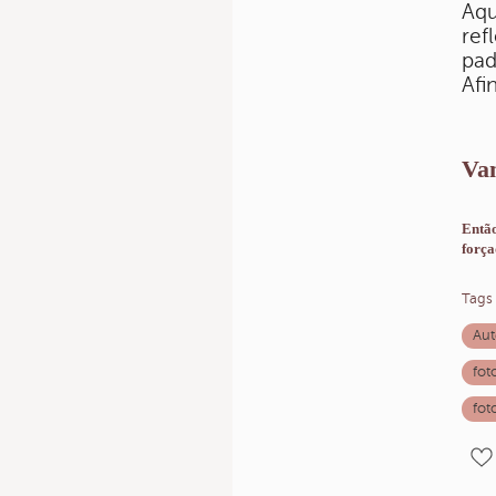
Aqu
ref
pad
Afi
Va
Então
força
Tags
Aut
fot
fot