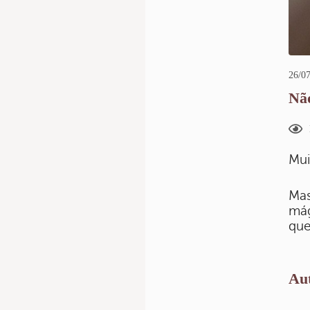
26/07
Não
Mui
Mas
mág
que
Aut