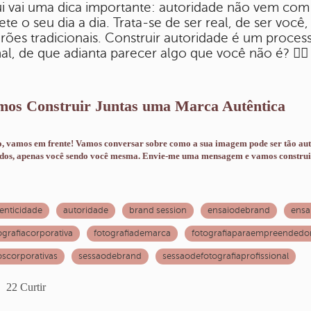
i vai uma dica importante: autoridade não vem com 
lete o seu dia a dia. Trata-se de ser real, de ser voc
rões tradicionais. Construir autoridade é um proce
nal, de que adianta parecer algo que você não é? 🤷‍♀️
mos Construir Juntas uma Marca Autêntica
, vamos em frente! Vamos conversar sobre como a sua imagem pode ser tão autê
dos, apenas você sendo você mesma. Envie-me uma mensagem e vamos construir
enticidade
autoridade
brand session
ensaiodebrand
ensa
ografiacorporativa
fotografiademarca
fotografiaparaempreendedo
oscorporativas
sessaodebrand
sessaodefotografiaprofissional
22
Curtir