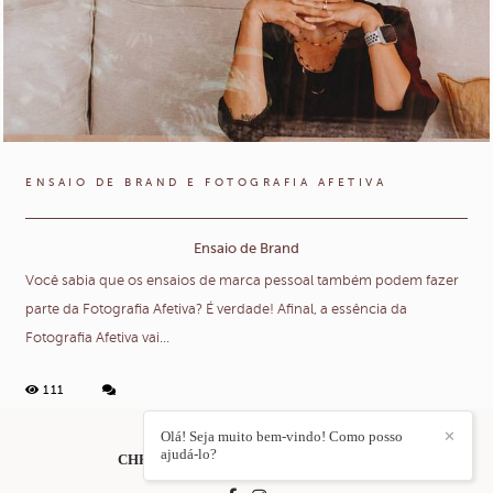
ENSAIO DE BRAND E FOTOGRAFIA AFETIVA
Ensaio de Brand
Você sabia que os ensaios de marca pessoal também podem fazer
parte da Fotografia Afetiva? É verdade! Afinal, a essência da
Fotografia Afetiva vai...
111
Olá! Seja muito bem-vindo! Como posso
✕
ajudá-lo?
CHRIS DUQUE ESTRADA
/
CONTACTO