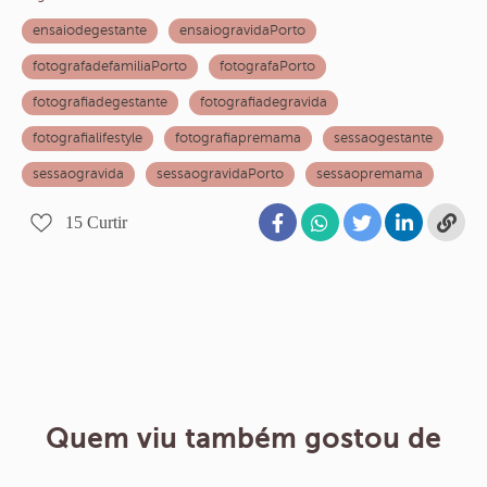
ensaiodegestante
ensaiogravidaPorto
fotografadefamiliaPorto
fotografaPorto
fotografiadegestante
fotografiadegravida
fotografialifestyle
fotografiapremama
sessaogestante
sessaogravida
sessaogravidaPorto
sessaopremama
15
Curtir
Quem viu também gostou de