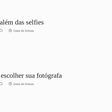
lém das selfies
1min de leitura
 escolher sua fotógrafa
2min de leitura