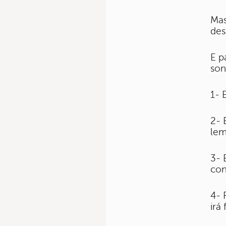
Mas
des
E p
son
1-
2- 
lem
3- 
con
4- 
irá 