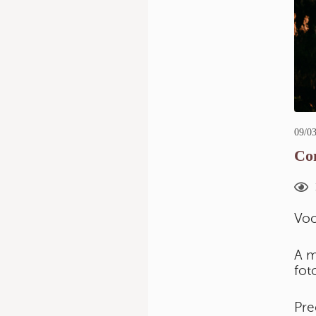
09/03
Com
Voc
A m
fot
Pre