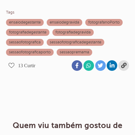
Tags
ensaiodegestante
ensaiodegravida
fotografanoPorto
fotografiadegestante
fotografiadegravida
sessaofotografica
sessaofotograficadegestante
sessaofotograficaporto
sessaopremama
13
Curtir
Quem viu também gostou de