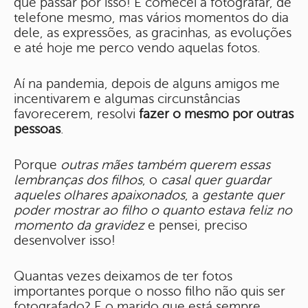
que passar por isso! E comecei a fotografar, de
telefone mesmo, mas vários momentos do dia
dele, as expressões, as gracinhas, as evoluções
e até hoje me perco vendo aquelas fotos.
Aí na pandemia, depois de alguns amigos me
incentivarem e algumas circunstâncias
favorecerem, resolvi
fazer o mesmo por outras
pessoas
.
Porque
outras mães também querem essas
lembranças dos filhos
, o
casal quer guardar
aqueles olhares apaixonados
, a
gestante quer
poder mostrar ao filho
o quanto estava feliz no
momento da gravidez
e pensei, preciso
desenvolver isso!
Quantas vezes deixamos de ter fotos
importantes porque o nosso filho não quis ser
fotografado? E o marido que está sempre