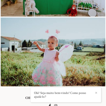
Olá! Seja muito bem-vindo! Como posso
✕
ajudá-lo?
CHRIS DUQUE ESTRADA
/
CONTACTO