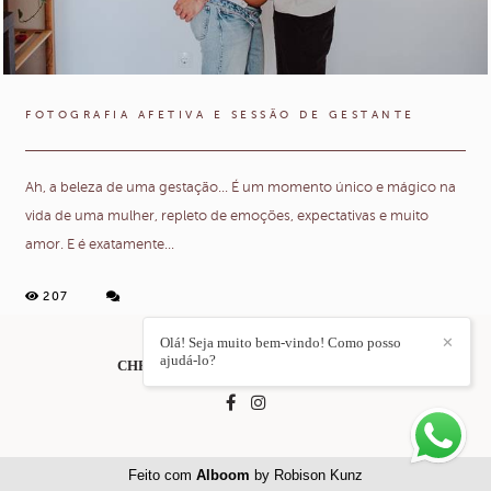
FOTOGRAFIA AFETIVA E SESSÃO DE GESTANTE
Ah, a beleza de uma gestação... É um momento único e mágico na
vida de uma mulher, repleto de emoções, expectativas e muito
amor. E é exatamente...
207
Olá! Seja muito bem-vindo! Como posso
✕
ajudá-lo?
CHRIS DUQUE ESTRADA
/
CONTACTO
Feito com
Alboom
by Robison Kunz